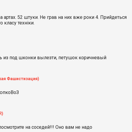
а артах. 52 штуки. Не грав на них вже роки 4. Прийдеться
 класу техніки.
дь из под шконки вылезти, петушок коричневый
кая Фашистизация)
юпкоВоЗ
R)
посмотрите на соседей!!! Оно вам не надо