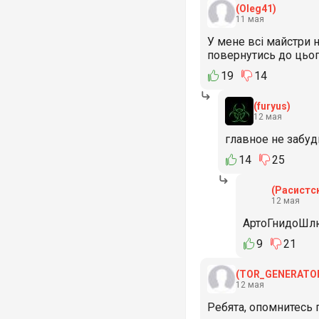
(Oleg41)
11 мая
У мене всі майстри н
повернутись до цього
19
14
(furyus)
12 мая
главное не забу
14
25
(Расистс
12 мая
АртоГнидоШл
9
21
(TOR_GENERATO
12 мая
Ребята, опомнитесь 