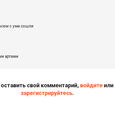
овсем с ума сошли
їми артами
оставить свой комментарий,
войдите
или
зарегистрируйтесь
.