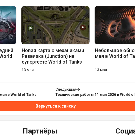
едний
Новая карта с механиками
Небольшое обно
World
Развязка (Junction) на
мая в World of T
супертесте World of Tanks
13 мая
13 мая
Следующая
ая в World of Tanks
Технические работы 11 мая 2026 в World of
Вернуться к списку
Партнёры
Соци