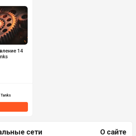
вление 14
anks
 Tanks
альные сети
О сайте