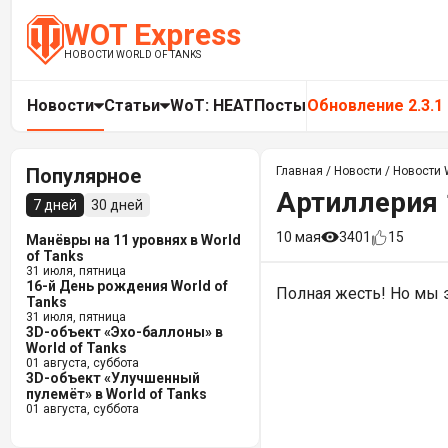
WOT Express
НОВОСТИ WORLD OF TANKS
Новости
Статьи
WoT: HEAT
Посты
Обновление 2.3.1
Популярное
Главная
/
Новости
/
Новости W
Артиллерия 1
7 дней
30 дней
10 мая
3401
15
Манёвры на 11 уровнях в World
of Tanks
31 июля, пятница
16-й День рождения World of
Полная жесть! Но мы 
Tanks
31 июля, пятница
3D-объект «Эхо-баллоны» в
World of Tanks
01 августа, суббота
3D-объект «Улучшенный
пулемёт» в World of Tanks
01 августа, суббота