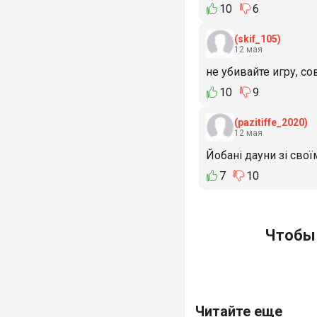
10
6
(skif_105)
12 мая
не убивайте игру, с
10
9
(pazitiffe_2020)
12 мая
Йобані дауни зі сво
7
10
Чтобы 
Читайте еще