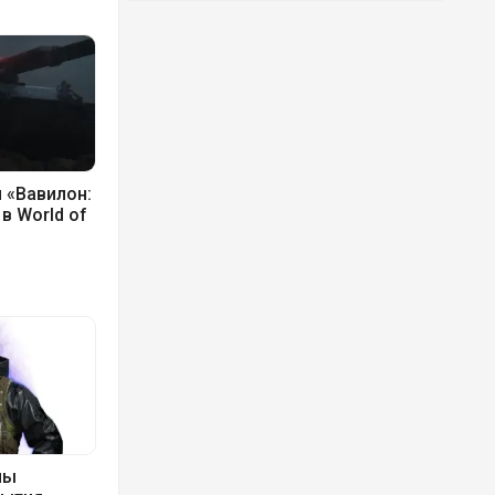
 «Вавилон:
в World of
ны