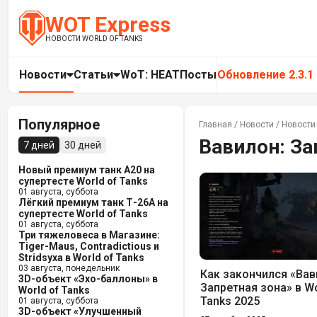
WOT Express
НОВОСТИ WORLD OF TANKS
Новости
Статьи
WoT: HEAT
Посты
Обновление 2.3.1
Популярное
Главная
/
Новости
/
Новости 
Вавилон: За
7 дней
30 дней
Новый премиум танк A20 на
супертесте World of Tanks
01 августа, суббота
Лёгкий премиум танк Т-26А на
супертесте World of Tanks
01 августа, суббота
Три тяжеловеса в Магазине:
Tiger-Maus, Contradictious и
Stridsyxa в World of Tanks
03 августа, понедельник
Как закончился «Вав
3D-объект «Эхо-баллоны» в
Запретная зона» в Wo
World of Tanks
Tanks 2025
01 августа, суббота
3D-объект «Улучшенный