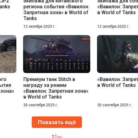
KJPZ
экипажа для китайского
экипажа для со
Tanks
региона события «Вавилон:
«Вавилон: Запре
Запретная зона» в World of
в World of Tanks
Tanks
12 октября 2025 г.
12 октября 2025 г.
ого
Премиум танк Stitch в
«Вавилон: Запре
бытия
награду за режим
в World of Tanks
 зона»
«Вавилон: Запретная зона»
в World of Tanks
30 сентября 2025 г.
30 сентября 2025 г.
Показать ещё
1
2
>>