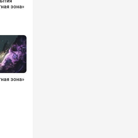
бытия
тная зона»
тная зона»