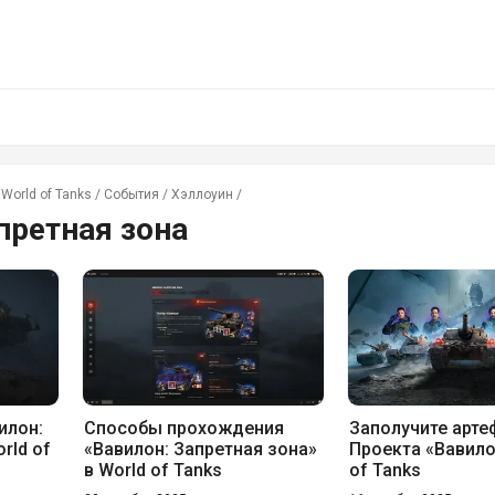
World of Tanks
/
События
/
Хэллоуин
/
претная зона
илон:
Способы прохождения
Заполучите арт
rld of
«Вавилон: Запретная зона»
Проекта «Вавило
в World of Tanks
of Tanks