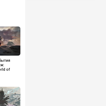
бытия
еж:
rld of