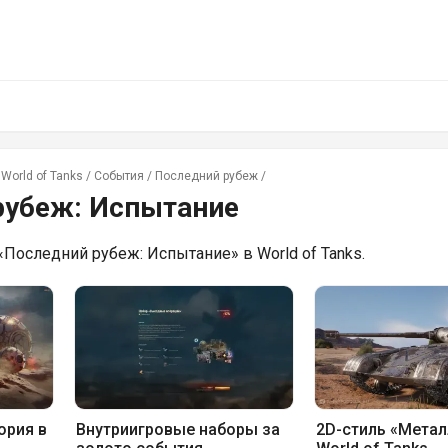
World of Tanks
/
События
/
Последний рубеж
/
рубеж: Испытание
«Последний рубеж: Испытание» в World of Tanks.
ория в
Внутриигровые наборы за
2D-стиль «Метал