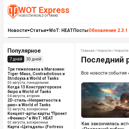
WOT Express
НОВОСТИ WORLD OF TANKS
Новости
Статьи
WoT: HEAT
Посты
Обновление 2.3.1
Популярное
Главная
/
Новости
/
Новости 
Последний 
7 дней
30 дней
Три тяжеловеса в Магазине:
Все новости события
Tiger-Maus, Contradictious и
Stridsyxa в World of Tanks
03 августа, понедельник
Когда 13 Конструкторское
бюро в World of Tanks
04 августа, вторник
2D-стиль «Неприятности в
раю» в World of Tanks
02 августа, воскресенье
Концепт-арты карты "Проект
«Феникс»" в WoT: HEAT
02 августа, воскресенье
Как закончилась ист
Карта «Цитадель» (Fortress