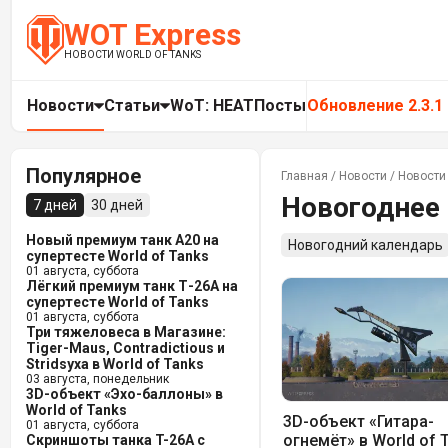
WOT Express
НОВОСТИ WORLD OF TANKS
Новости
Статьи
WoT: HEAT
Посты
Обновление 2.3.1
Популярное
Главная
/
Новости
/
Новости 
Новогоднее 
7 дней
30 дней
Новый премиум танк A20 на
Новогодний календарь
супертесте World of Tanks
01 августа, суббота
Лёгкий премиум танк Т-26А на
супертесте World of Tanks
01 августа, суббота
Три тяжеловеса в Магазине:
Tiger-Maus, Contradictious и
Stridsyxa в World of Tanks
03 августа, понедельник
3D-объект «Эхо-баллоны» в
World of Tanks
3D-объект «Гитара-
01 августа, суббота
огнемёт» в World of 
Скриншоты танка T-26A с