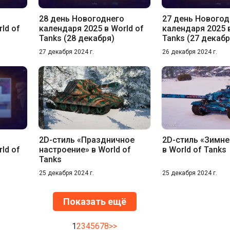
о
28 день Новогоднего
27 день Новогод
ld of
календаря 2025 в World of
календаря 2025 в
Tanks (28 декабря)
Tanks (27 декабр
27 декабря 2024 г.
26 декабря 2024 г.
о
2D-стиль «Праздничное
2D-стиль «Зимне
ld of
настроение» в World of
в World of Tanks
Tanks
25 декабря 2024 г.
25 декабря 2024 г.
Показать ещё
1
2
3
4
5
6
7
8
>>