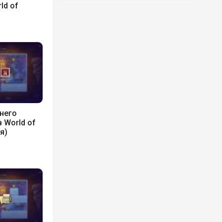
ld of
него
 World of
я)