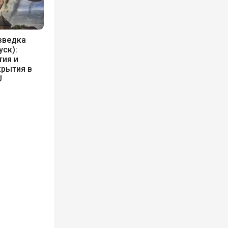
зведка
уск):
тия и
крытия в
U