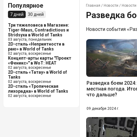
Популярное
Главная
/
Новости
/
Новости 
Разведка б
7 дней
30 дней
Три тяжеловеса в Магазине:
Новости события «Раз
Tiger-Maus, Contradictious и
Stridsyxa в World of Tanks
03 августа, понедельник
2D-стиль «Неприятности в
раю» в World of Tanks
02 августа, воскресенье
Концепт-арты карты "Проект
«Феникс»" в WoT: HEAT
02 августа, воскресенье
2D-стиль «Татау» в World of
Tanks
02 августа, воскресенье
Разведка боем 2024:
2D-стиль «Тропическая
местная погода. Ито
лихорадка» в World of Tanks
что дальше?
02 августа, воскресенье
09 декабря 2024 г.