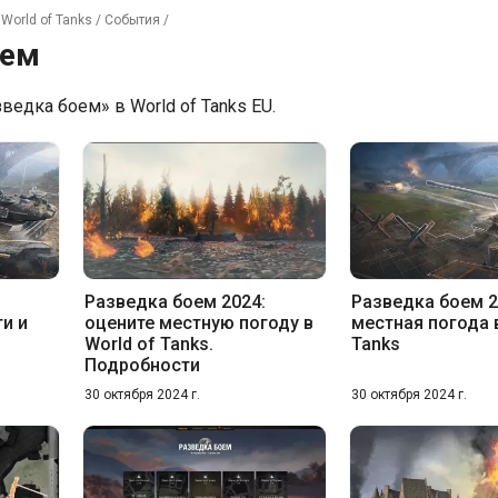
World of Tanks
/
События
/
оем
ведка боем» в World of Tanks EU.
Разведка боем 2024:
Разведка боем 2
ги и
оцените местную погоду в
местная погода в
World of Tanks.
Tanks
Подробности
30 октября 2024 г.
30 октября 2024 г.