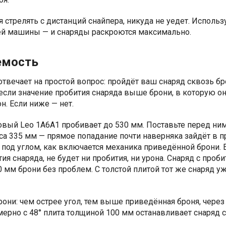
стрелять с дистанций снайпера, никуда не уедет. Использ
ей машины — и снаряды раскроются максимально.
емость
твечает на простой вопрос: пройдёт ваш снаряд сквозь б
 если значение пробития снаряда выше брони, в которую он
н. Если ниже — нет.
ковый
Leo 1A6A1 пробивает до 530 мм. Поставьте перед ни
а 335 мм — прямое попадание почти наверняка зайдёт в п
под углом, как включается механика приведённой брони. 
я снаряда, не будет ни пробития, ни урона. Снаряд с проб
 мм брони без проблем. С толстой плитой тот же снаряд у
рони: чем острее угол, тем выше приведённая броня, чере
мерно с 48° плита толщиной 100 мм останавливает снаряд 