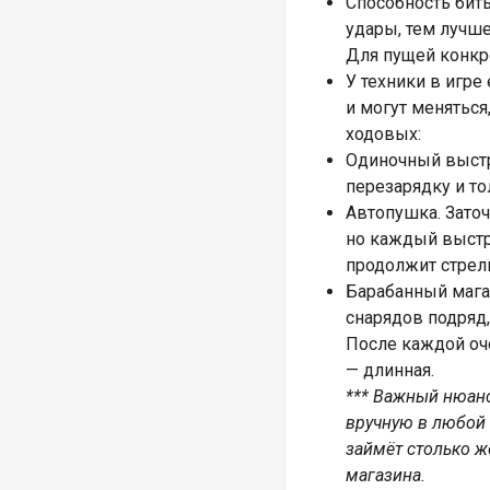
Способность бить
удары, тем лучше
Для пущей конкр
У техники в игр
и могут меняться
ходовых:
Одиночный выстр
перезарядку и т
Автопушка. Зато
но каждый выстре
продолжит стрель
Барабанный мага
снарядов подряд,
После каждой оч
— длинная.
*** Важный нюанс
вручную в любой 
займёт столько ж
магазина.