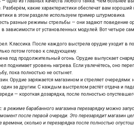
 — одно из главных качеств любого танка. Чем больнее вы
. Разберём, какие характеристики обеспечат вам хороший 
етики в этом разделе используем пример штурмовика.
е есть разные режимы стрельбы — они задают поведение о
, в зависимости от установленных модулей. Вот четыре са
ел. Классика. После каждого выстрела орудие уходит в п
олько потом готово к следующему.
чена под продолжительный огонь. Орудие выпускает снаря
л поднимает уровень нагрева. Если увлечётесь, оно перег
бу, пока полностью не остынет.
зин. Орудие заряжается магазином и стреляет очередями: 
 один за другим. С каждым выстрелом растёт отдача и пада
ереди — короткая дозарядка, после полностью опустевшег
: в режиме барабанного магазина перезарядку можно запус
момент после первой очереди. Это перезарядит магазин це
е времени, сколько и перезарядка после полностью опусто