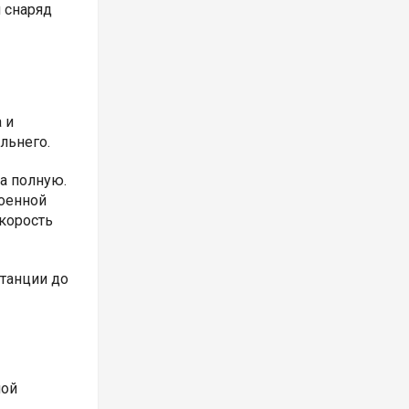
 снаряд
 и
льнего.
а полную.
роенной
Скорость
танции до
ной