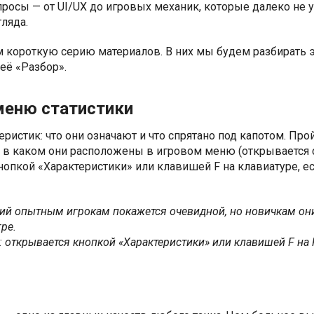
росы — от UI/UX до игровых механик, которые далеко не у
гляда.
 короткую серию материалов. В них мы будем разбирать э
 её «Разбор».
меню статистики
еристик: что они означают и что спрятано под капотом. Пр
, в каком они расположены в игровом меню (открывается 
опкой «Характеристики» или клавишей F на клавиатуре, е
ний опытным игрокам покажется очевидной, но новичкам он
ре.
: открывается кнопкой «Характеристики» или клавишей F на 