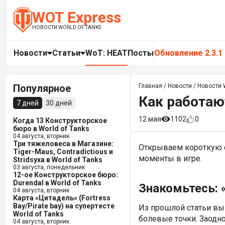
WOT Express
НОВОСТИ WORLD OF TANKS
Новости
Статьи
WoT: HEAT
Посты
Обновление 2.3.1
Популярное
Главная
/
Новости
/
Новости W
Как работаю
7 дней
30 дней
12 мая
1102
0
Когда 13 Конструкторское
бюро в World of Tanks
04 августа, вторник
Три тяжеловеса в Магазине:
Открываем короткую с
Tiger-Maus, Contradictious и
моменты в игре.
Stridsyxa в World of Tanks
03 августа, понедельник
12-ое Конструкторское бюро:
Durendal в World of Tanks
Знакомьтесь: 
04 августа, вторник
Карта «Цитадель» (Fortress
Bay/Pirate bay) на супертесте
Из прошлой статьи вы 
World of Tanks
болевые точки. Заодно
04 августа, вторник