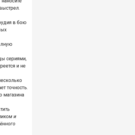
 наносите
выстрел.
рудия в бою
мых
олную
ды сериями,
реется и не
несколько
ет точность.
о магазина
тить
ликом и
шённого