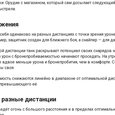
ки. Орудие с магазином, который сам досылает следующий
ыстрела.
ижения
себя одинаково на разных дистанциях с точки зрения урона
ер, защитник создан для ближнего боя, а снайпер — для да
ой дистанции танк раскрывает потенциал своих снарядов н
и урон с бронепробиваемостью начинают проседать. На ут
е вдвое меньше урона и бронепробития, чем в комфорте. 
ы своя.
мость снижаются линейно в диапазоне от оптимальной дис
а превышающего её.
 разные дистанции
ведёт огонь с большого расстояния и в пределах оптималь
оя.