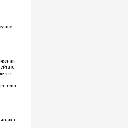
 лучше
ижении,
 уйти в
ольше.
нее ваш
щитника