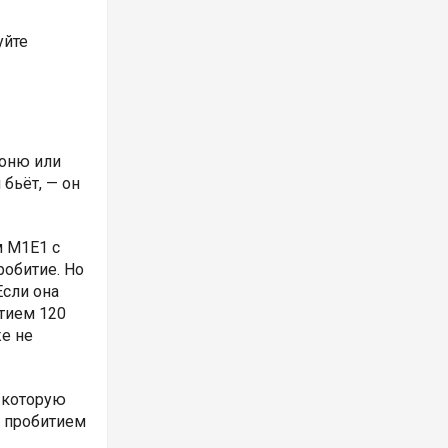
уйте
роню или
 бьёт, — он
м
M1E1 с
робитие. Но
Если она
итием 120
же не
з которую
с пробитием