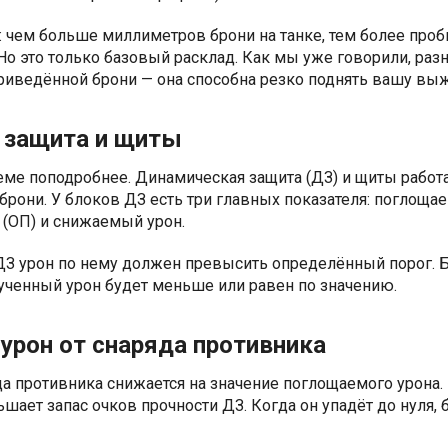
в: чем больше миллиметров брони на танке, тем более про
Но это только базовый расклад. Как мы уже говорили, раз
риведённой брони — она способна резко поднять вашу вы
 защита и щиты
теме поподробнее. Динамическая защита (ДЗ) и щиты работ
рони. У блоков ДЗ есть три главных показателя: поглоща
 (ОП) и снижаемый урон.
ДЗ урон по нему должен превысить определённый порог. 
лученный урон будет меньше или равен по значению.
 урон от снаряда противника
да противника снижается на значение поглощаемого урона.
шает запас очков прочности ДЗ. Когда он упадёт до нуля, 