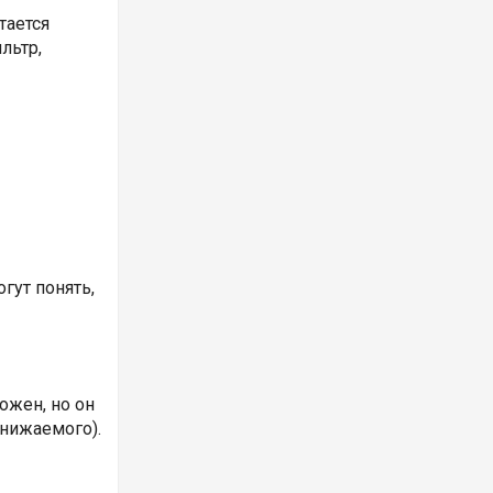
тается
льтр,
гут понять,
ожен, но он
снижаемого).