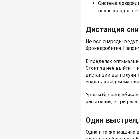
Система дозаряд
после каждого в
Дистанция сн
Не все снаряды ведут 
бронепробития. Наприм
В пределах оптимальн
Стоит за неё выйти — 
дистанции вы получит
спада у каждой машин
Урон и бронепробивае
расстояния, в три раз
Один выстрел,
Одна и та же машина 
дистанции ближнего б