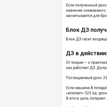
Если полученный урон
значение снижаемого у
засчитывается для бро
Блок ДЗ получ
Блок ДЗ гасит входящи
ДЗ в действии
От теории — к практик
как работает ДЗ. Допу
Поглощаемый урон: 25 
Если машина A попадёт
«впитает» 525 ед. уро
В итоге цель потеряет 