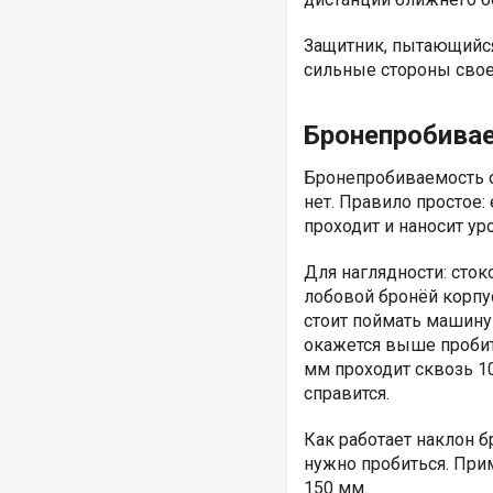
Защитник, пытающийся 
сильные стороны сво
Бронепробива
Бронепробиваемость о
нет. Правило простое:
проходит и наносит уро
Для наглядности: сто
лобовой бронёй корпус
стоит поймать машину 
окажется выше пробити
мм проходит сквозь 10
справится.
Как работает наклон б
нужно пробиться. При
150 мм.