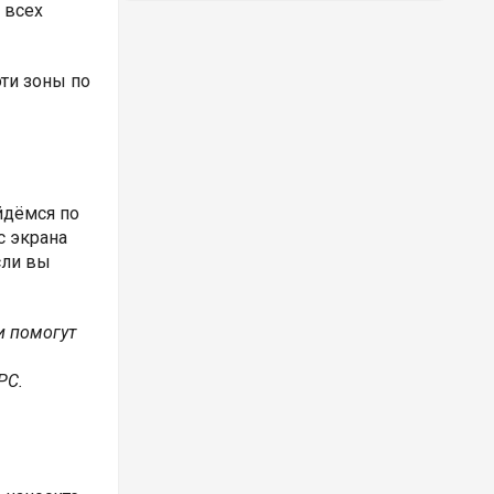
 всех
ти зоны по
ойдёмся по
с экрана
сли вы
и помогут
PC.