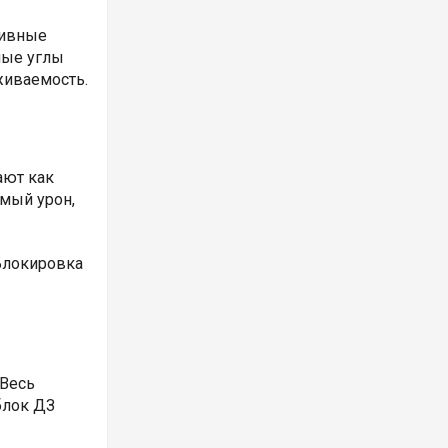
бивные
ные углы
живаемость.
ают как
емый урон,
Блокировка
 Весь
блок ДЗ