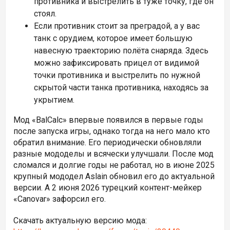
противника и выстрелить в туже точку, где он
стоял.
Если противник стоит за преградой, а у вас
танк с орудием, которое имеет большую
навесную траекторию полёта снаряда. Здесь
можно зафиксировать прицел от видимой
точки противника и выстрелить по нужной
скрытой части танка противника, находясь за
укрытием.
Мод «BalCalc» впервые появился в первые годы
после запуска игры, однако тогда на него мало кто
обратил внимание. Его периодически обновляли
разные мододелы и всячески улучшали. После мод
сломался и долгие годы не работал, но в июне 2025
крупный мододел
Aslain обновил его до актуальной
версии. А 2 июня 2026
турецкий контент-мейкер
«Canovar» зафорсил его.
Скачать актуальную версию мода: