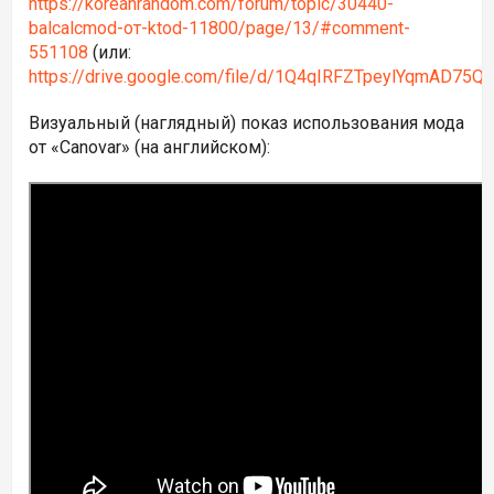
https://koreanrandom.com/forum/topic/30440-
balcalcmod-от-ktod-11800/page/13/#comment-
551108
(или:
https://drive.google.com/file/d/1Q4qIRFZTpeylYqmAD75Q
Визуальный (наглядный) показ использования мода
от
«Canovar» (на английском):