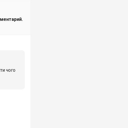
мментарий.
іти чого