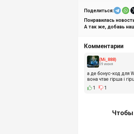
Поделиться:
Понравилась новость
А так же, добавь наш
Комментарии
(Mi_888)
09 июня
а де бонус-код для W
вона чтае гірша і гір
1
1
Чтобы 