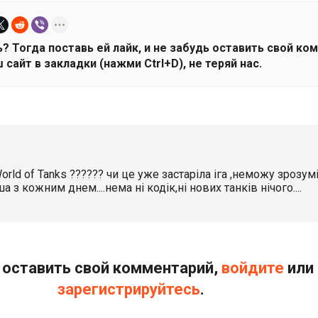
? Тогда поставь ей лайк, и не забудь оставить свой ко
 сайт в закладки (нажми Ctrl+D), не теряй нас.
orld of Tanks ?????? чи це уже застаріла іга ,неможу зрозум
ша з кожним днем....нема ні кодік,ні нових танків нічого....
оставить свой комментарий,
войдите
или
зарегистрируйтесь
.