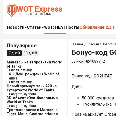
WOT Express
НОВОСТИ WORLD OF TANKS
Новости
Статьи
WoT: HEAT
Посты
Обновление 2.3.1
Популярное
Главная
/
Новости
/
Новости W
Бонус-код G
7 дней
30 дней
08 июня
1089
2
Манёвры на 11 уровнях в World
of Tanks
31 июля, пятница
16-й День рождения World of
Бонус-код:
GO2HEAT
Tanks
31 июля, пятница
Новый премиум танк A20 на
Даёт:
супертесте World of Tanks
01 августа, суббота
50 000 кредитов
3D-объект «Эхо-баллоны» в
World of Tanks
1 усилитель (на 
01 августа, суббота
Три тяжеловеса в Магазине:
Tiger-Maus, Contradictious и
1 раз на аккаунт. Огра