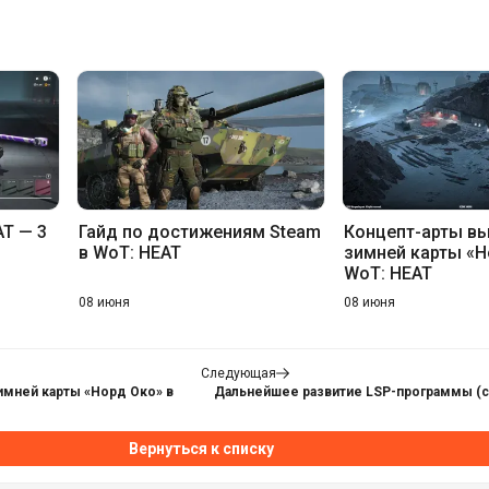
AT — 3
Гайд по достижениям Steam
Концепт-арты 
в WoT: HEAT
зимней карты «Н
WoT: HEAT
08 июня
08 июня
Следующая
мней карты «Норд Око» в
Дальнейшее развитие LSP-программы (с
Вернуться к списку