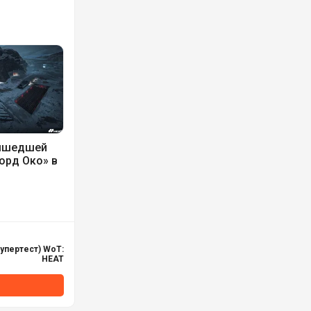
вышедшей
орд Око» в
упертест) WoT:
HEAT