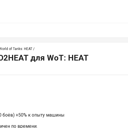
orld of Tanks: HEAT
/
O2HEAT для WoT: HEAT
10 боёв) +50% к опыту машины
ничен по времени.